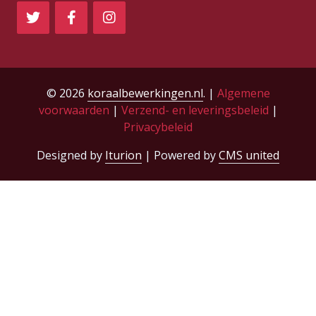
© 2026
koraalbewerkingen.nl
. |
Algemene
voorwaarden
|
Verzend- en leveringsbeleid
|
Privacybeleid
Designed by
Iturion
| Powered by
CMS united