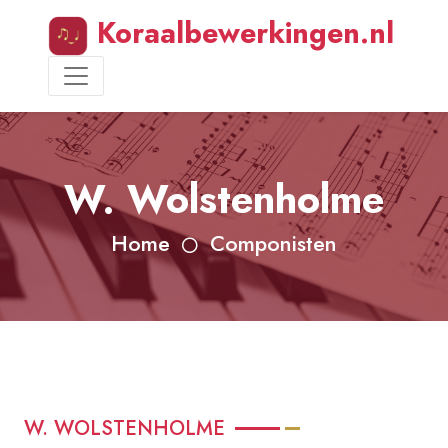
Koraalbewerkingen.nl
W. Wolstenholme
Home
Componisten
W. WOLSTENHOLME