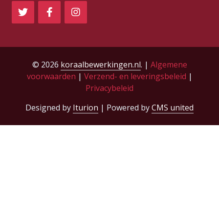
© 2026
koraalbewerkingen.nl
. |
Algemene
voorwaarden
|
Verzend- en leveringsbeleid
|
Privacybeleid
Designed by
Iturion
| Powered by
CMS united