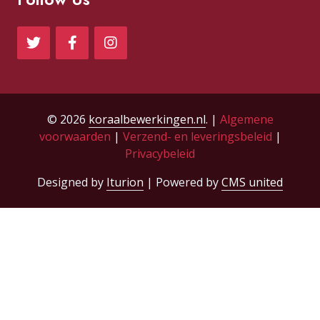
© 2026
koraalbewerkingen.nl
. |
Algemene
voorwaarden
|
Verzend- en leveringsbeleid
|
Privacybeleid
Designed by
Iturion
| Powered by
CMS united