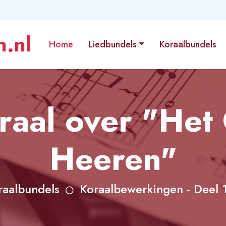
.nl
Home
Liedbundels
Koraalbundels
raal over "He
Heeren"
raalbundels
Koraalbewerkingen - Deel 