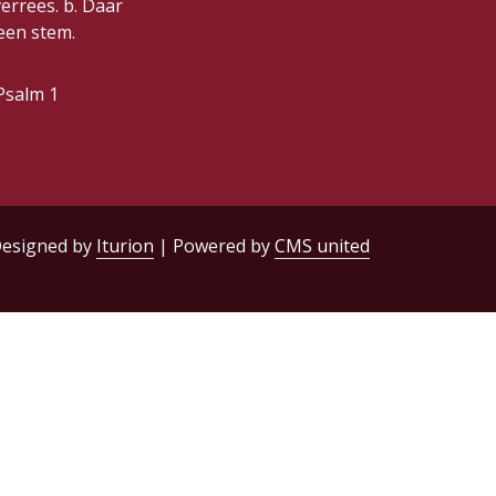
verrees. b. Daar
 een stem.
Psalm 1
esigned by
Iturion
| Powered by
CMS united