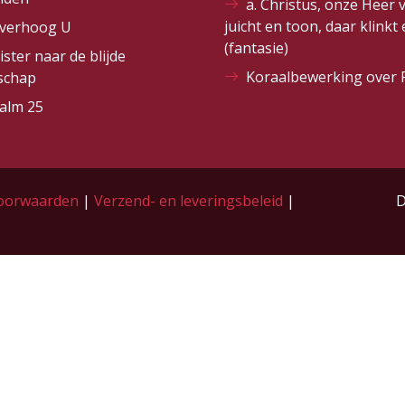
a. Christus, onze Heer 
juicht en toon, daar klinkt
 verhoog U
(fantasie)
ister naar de blijde
Koraalbewerking over 
schap
alm 25
oorwaarden
|
Verzend- en leveringsbeleid
|
D