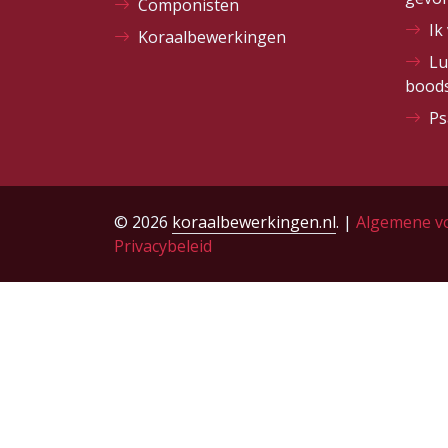
Componisten
Ik
Koraalbewerkingen
Lu
bood
Ps
© 2026
koraalbewerkingen.nl
. |
Algemene v
Privacybeleid