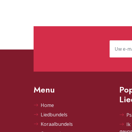
Menu
Pop
Li
Home
Liedbundels
Ps
Koraalbundels
Ik
gevo