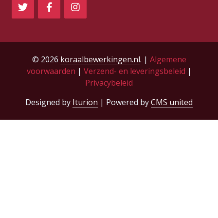
© 2026
koraalbewerkingen.nl
. |
Algemene
voorwaarden
|
Verzend- en leveringsbeleid
|
Privacybeleid
Designed by
Iturion
| Powered by
CMS united