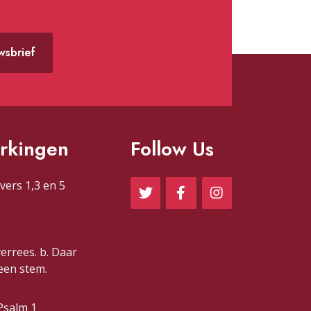
uwsbrief
rkingen
Follow Us
vers 1,3 en 5
verrees. b. Daar
 een stem.
Psalm 1