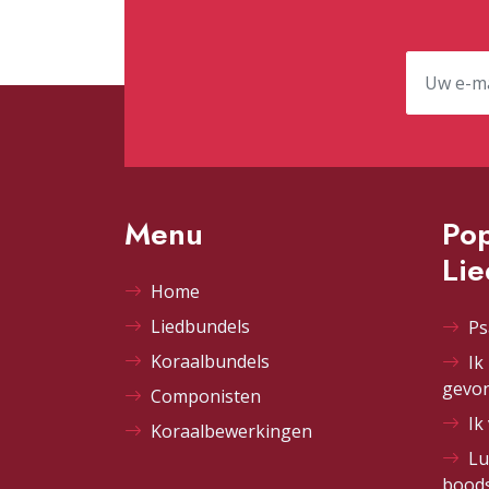
Menu
Pop
Li
Home
Liedbundels
Ps
Koraalbundels
Ik
gevo
Componisten
Ik
Koraalbewerkingen
Lu
bood