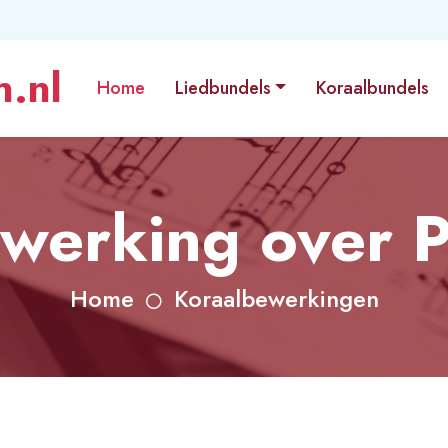
.nl
Home
Liedbundels
Koraalbundels
werking over 
Home
Koraalbewerkingen