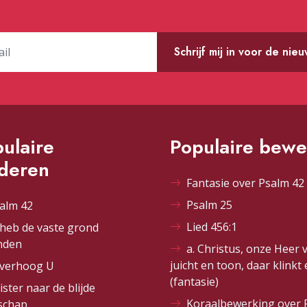
Schrijf mij in voor de nie
ulaire
Populaire bewe
ederen
Fantasie over Psalm 42 
Psalm 25
alm 42
Lied 456:1
 heb de vaste grond
nden
a. Christus, onze Heer 
juicht en toon, daar klinkt
 verhoog U
(fantasie)
ister naar de blijde
Koraalbewerking over 
schap