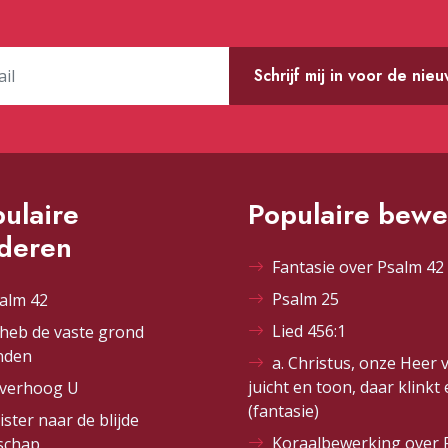
Schrijf mij in voor de nie
ulaire
Populaire bewe
ederen
Fantasie over Psalm 42 
Psalm 25
alm 42
Lied 456:1
 heb de vaste grond
nden
a. Christus, onze Heer 
juicht en toon, daar klinkt
 verhoog U
(fantasie)
ister naar de blijde
Koraalbewerking over 
schap