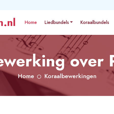
.nl
Home
Liedbundels
Koraalbundels
ewerking over 
Home
Koraalbewerkingen