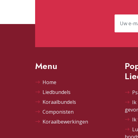
Menu
Pop
Li
Home
Liedbundels
Ps
Koraalbundels
Ik
gevo
Componisten
Ik
Koraalbewerkingen
Lu
bood