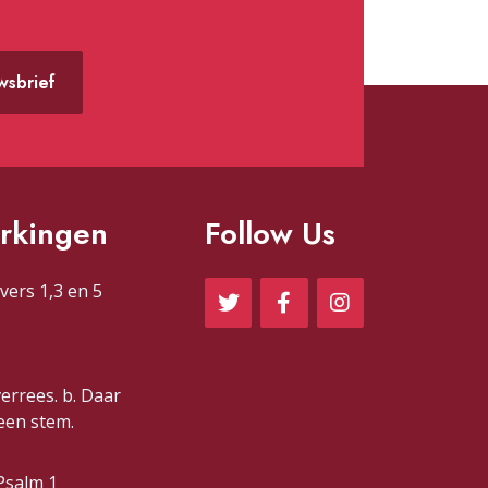
uwsbrief
rkingen
Follow Us
vers 1,3 en 5
verrees. b. Daar
 een stem.
Psalm 1