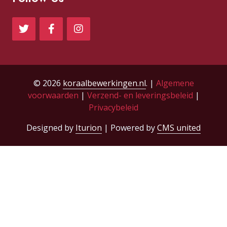
© 2026
koraalbewerkingen.nl
. |
Algemene
voorwaarden
|
Verzend- en leveringsbeleid
|
Privacybeleid
Designed by
Iturion
| Powered by
CMS united