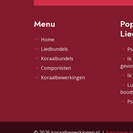
Menu
Pop
Li
Home
Liedbundels
Ps
Koraalbundels
Ik
gevo
Componisten
Ik
Koraalbewerkingen
Lu
bood
Ps
© 2026
koraalbewerkingen.nl
. |
Algemene v