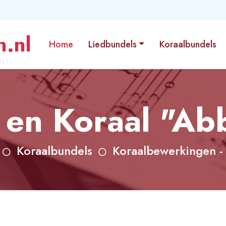
.nl
Home
Liedbundels
Koraalbundels
e en Koraal "Ab
Koraalbundels
Koraalbewerkingen -