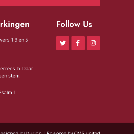
rkingen
Follow Us
vers 1,3 en 5
verrees. b. Daar
 een stem.
Psalm 1
esigned by
Iturion
| Powered by
CMS united