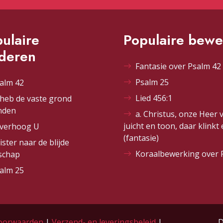
ulaire
Populaire bewe
ederen
Fantasie over Psalm 42 
Psalm 25
alm 42
Lied 456:1
 heb de vaste grond
nden
a. Christus, onze Heer 
juicht en toon, daar klinkt
 verhoog U
(fantasie)
ister naar de blijde
Koraalbewerking over 
schap
alm 25
oorwaarden
|
Verzend- en leveringsbeleid
|
D