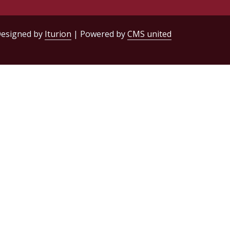
esigned by
Iturion
| Powered by
CMS united