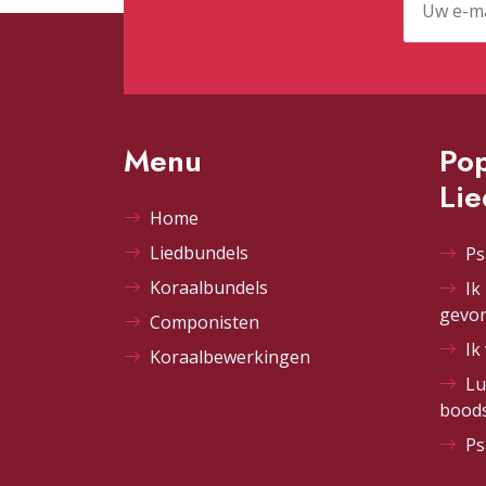
Menu
Pop
Li
Home
Liedbundels
Ps
Koraalbundels
Ik
gevo
Componisten
Ik
Koraalbewerkingen
Lu
bood
Ps