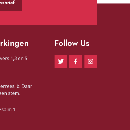
uwsbrief
rkingen
Follow Us
vers 1,3 en 5
verrees. b. Daar
 een stem.
Psalm 1