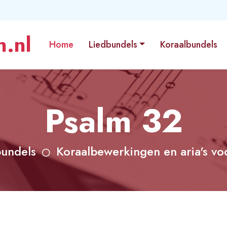
.nl
Home
Liedbundels
Koraalbundels
Psalm 32
bundels
Koraalbewerkingen en aria's voo