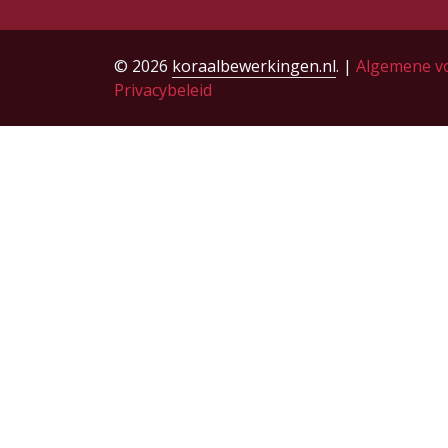
© 2026
koraalbewerkingen.nl
. |
Algemene v
Privacybeleid