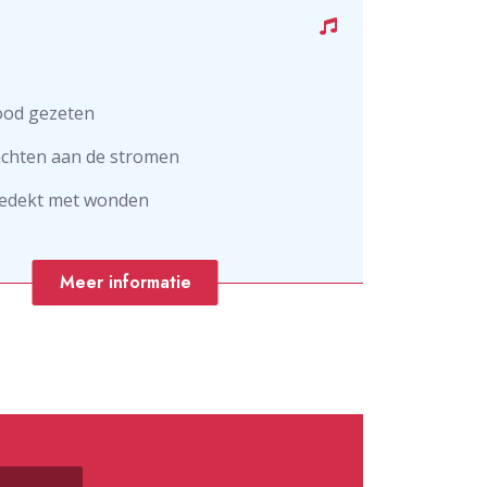
nood gezeten
achten aan de stromen
edekt met wonden
Meer informatie