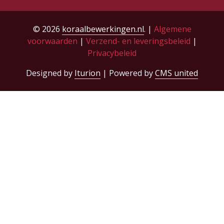
© 2026
koraalbewerkingen.nl
. |
Algemene
voorwaarden
|
Verzend- en leveringsbeleid
|
Privacybeleid
Designed by
Iturion
| Powered by
CMS united