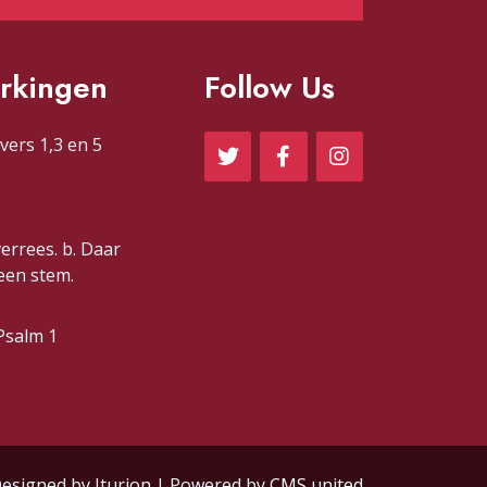
rkingen
Follow Us
vers 1,3 en 5
verrees. b. Daar
 een stem.
Psalm 1
esigned by
Iturion
| Powered by
CMS united