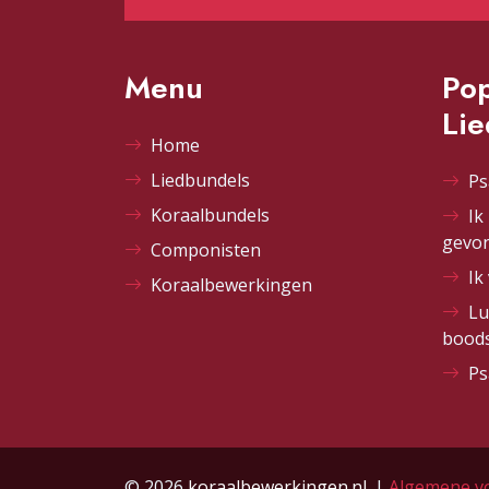
Menu
Pop
Li
Home
Liedbundels
Ps
Koraalbundels
Ik
gevo
Componisten
Ik
Koraalbewerkingen
Lu
bood
Ps
© 2026
koraalbewerkingen.nl
. |
Algemene v