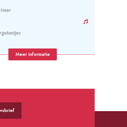
j Heer
ergebedjes
Meer informatie
uwsbrief