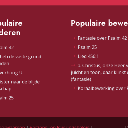
ulaire
Populaire bewe
ederen
Fantasie over Psalm 42 
Psalm 25
alm 42
Lied 456:1
 heb de vaste grond
nden
a. Christus, onze Heer 
juicht en toon, daar klinkt
 verhoog U
(fantasie)
ister naar de blijde
Koraalbewerking over 
schap
alm 25
oorwaarden
|
Verzend- en leveringsbeleid
|
D