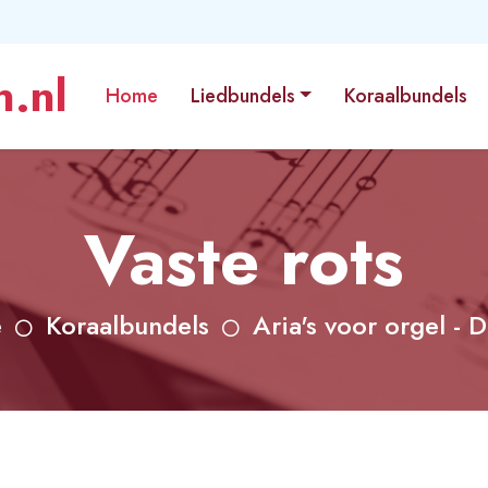
.nl
Home
Liedbundels
Koraalbundels
Vaste rots
e
Koraalbundels
Aria's voor orgel - 