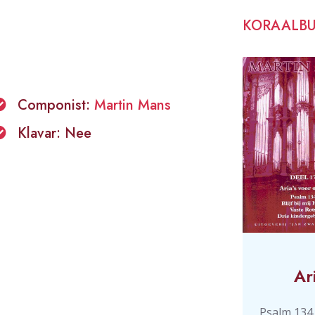
KORAALB
Componist:
Martin Mans
Klavar: Nee
Ar
Psalm 134