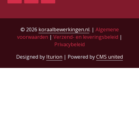
© 2026
koraalbewerkingen.nl
. |
Algemene
voorwaarden
|
Verzend- en leveringsbeleid
|
Privacybeleid
Designed by
Iturion
| Powered by
CMS united