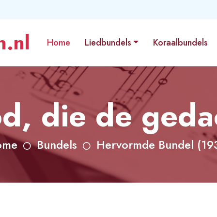
.nl
Home
Liedbundels
Koraalbundels
d, die de geda
ome
Bundels
Hervormde Bundel (19