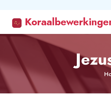
Koraalbewerkingen
Jezu
H