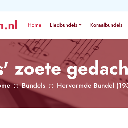
.nl
Home
Liedbundels
Koraalbundels
s' zoete gedach
ome
Bundels
Hervormde Bundel (19