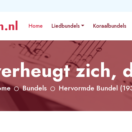
.nl
Home
Liedbundels
Koraalbundels
erheugt zich, 
ome
Bundels
Hervormde Bundel (19