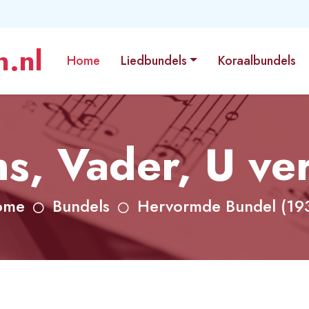
.nl
Home
Liedbundels
Koraalbundels
ns, Vader, U ve
ome
Bundels
Hervormde Bundel (19