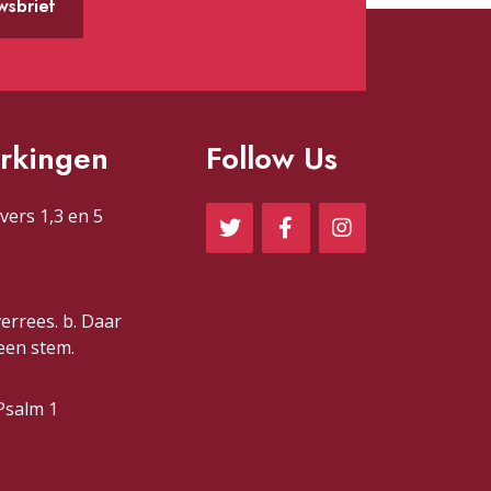
uwsbrief
rkingen
Follow Us
vers 1,3 en 5
verrees. b. Daar
 een stem.
Psalm 1