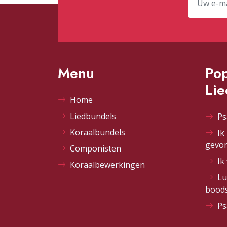
Menu
Pop
Li
Home
Liedbundels
Ps
Koraalbundels
Ik
gevo
Componisten
Ik
Koraalbewerkingen
Lu
bood
Ps