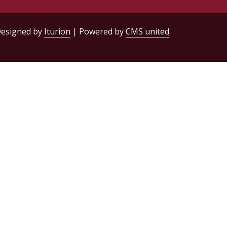
esigned by
Iturion
| Powered by
CMS united