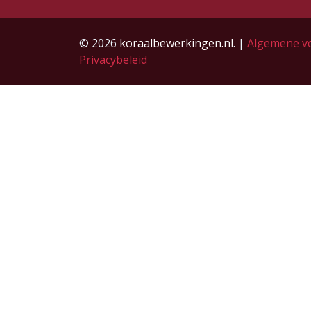
© 2026
koraalbewerkingen.nl
. |
Algemene v
Privacybeleid