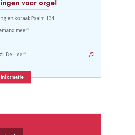
ingen voor orgel
ing en koraal: Psalm 124
niemand meer"
zij De Heer"
informatie