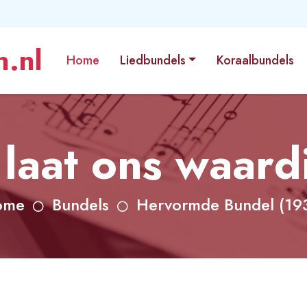
.nl
Home
Liedbundels
Koraalbundels
 laat ons waar
ome
Bundels
Hervormde Bundel (19