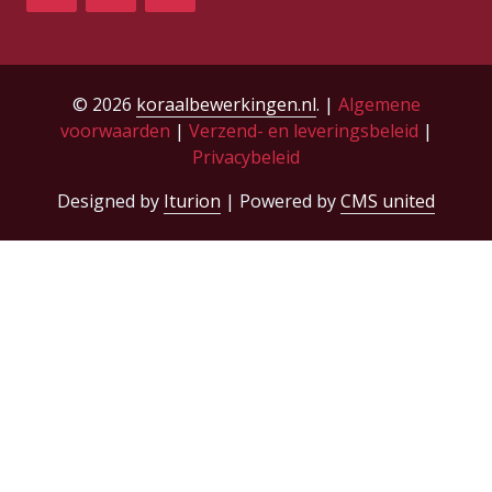
© 2026
koraalbewerkingen.nl
. |
Algemene
voorwaarden
|
Verzend- en leveringsbeleid
|
Privacybeleid
Designed by
Iturion
| Powered by
CMS united