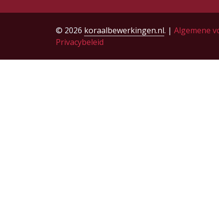
© 2026
koraalbewerkingen.nl
. |
Algemene v
Privacybeleid