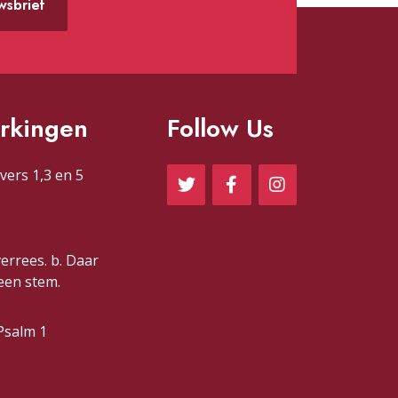
uwsbrief
rkingen
Follow Us
vers 1,3 en 5
verrees. b. Daar
 een stem.
Psalm 1