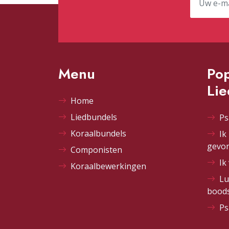
Menu
Pop
Li
Home
Liedbundels
Ps
Koraalbundels
Ik
gevo
Componisten
Ik
Koraalbewerkingen
Lu
bood
Ps