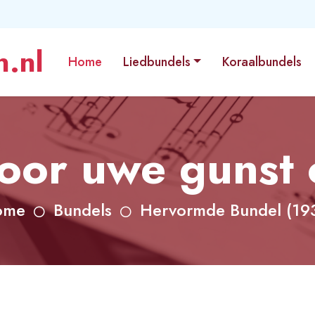
.nl
Home
Liedbundels
Koraalbundels
oor uwe gunst
ome
Bundels
Hervormde Bundel (19