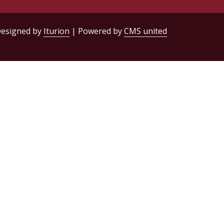
esigned by
Iturion
| Powered by
CMS united