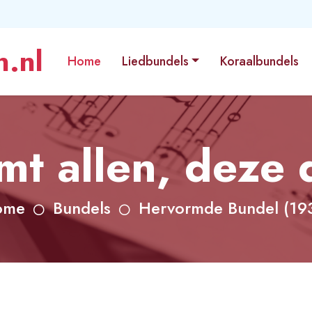
.nl
Home
Liedbundels
Koraalbundels
mt allen, deze 
ome
Bundels
Hervormde Bundel (19