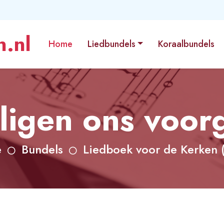
.nl
Home
Liedbundels
Koraalbundels
ligen ons voo
e
Bundels
Liedboek voor de Kerken 