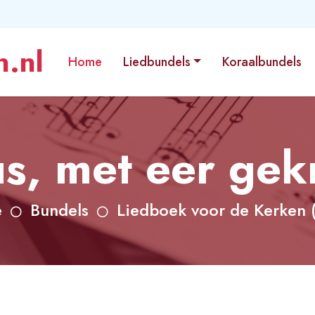
.nl
Home
Liedbundels
Koraalbundels
us, met eer ge
e
Bundels
Liedboek voor de Kerken 