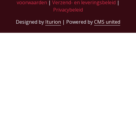
voorwaarden
|
Verzend- en leveringsbeleid
|
Privacybeleid
Designed by
Iturion
| Powered by
CMS united