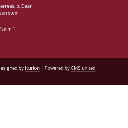
verrees. b. Daar
 een stem.
Psalm 1
esigned by
Iturion
| Powered by
CMS united