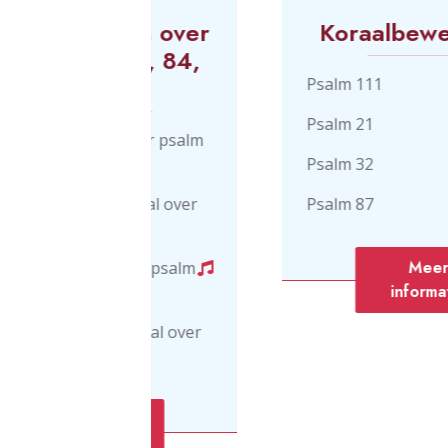
eën over
Koraalbewerkingen
25, 84,
116
Psalm 111
Psalm 21
l over psalm
Psalm 32
 koraal over
Psalm 87
4
Meer
 over psalm
informatie
koraal over
16
ie