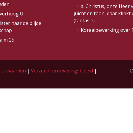
nden
a. Christus, onze Heer 
juicht en toon, daar klinkt
 verhoog U
(fantasie)
ister naar de blijde
Koraalbewerking over 
schap
alm 25
oorwaarden
|
Verzend- en leveringsbeleid
|
D