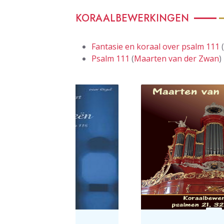
KORAALBEWERKINGEN
Fantasie en koraal over psalm 111
(
Psalm 111
(
Maarten van der Zwan
)