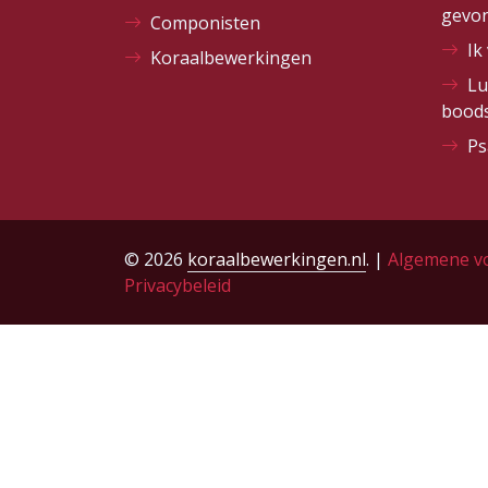
gevo
Componisten
Ik
Koraalbewerkingen
Lu
bood
Ps
© 2026
koraalbewerkingen.nl
. |
Algemene v
Privacybeleid