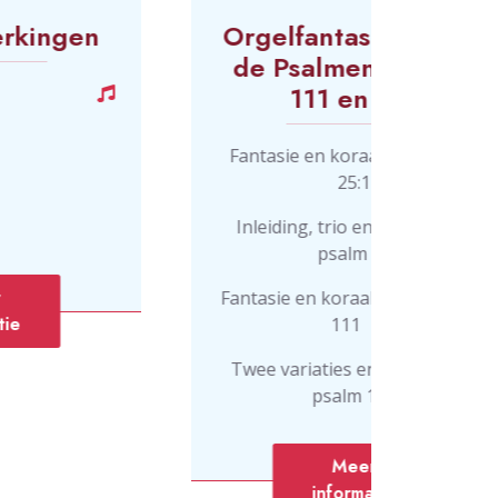
Orgelfantasieën over
K
de Psalmen 25, 84,
111 en 116
Psa
Psa
Fantasie en koraal over psalm
25:1
Psa
Inleiding, trio en koraal over
Psa
psalm 84
Fantasie en koraal over psalm
111
Twee variaties en koraal over
psalm 116
Meer
informatie