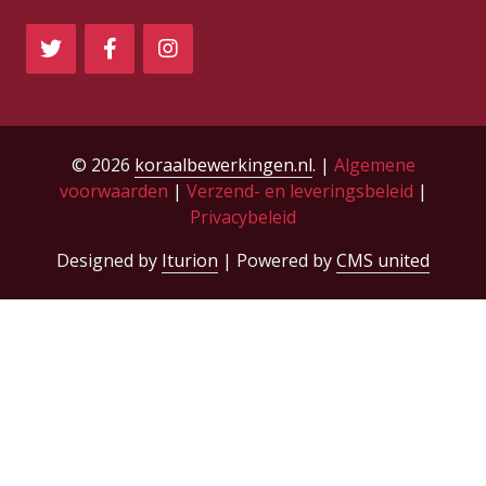
© 2026
koraalbewerkingen.nl
. |
Algemene
voorwaarden
|
Verzend- en leveringsbeleid
|
Privacybeleid
Designed by
Iturion
| Powered by
CMS united