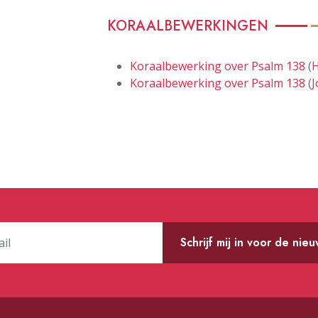
KORAALBEWERKINGEN
Koraalbewerking over Psalm 138
(
H
Koraalbewerking over Psalm 138
(
J
Schrijf mij in voor de nie