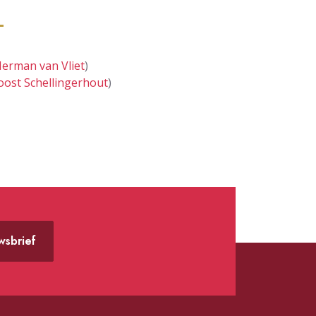
erman van Vliet
)
oost Schellingerhout
)
uwsbrief