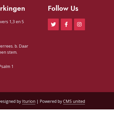
rkingen
Follow Us
vers 1,3 en 5
verrees. b. Daar
 een stem.
Psalm 1
esigned by
Iturion
| Powered by
CMS united