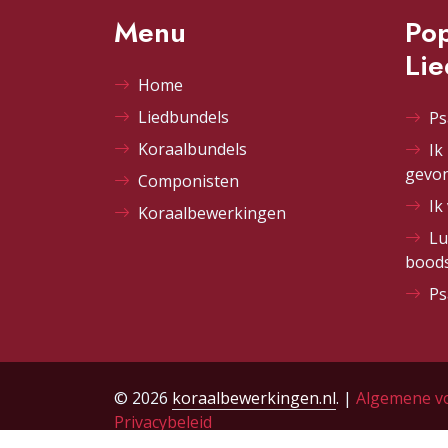
Menu
Pop
Li
Home
Liedbundels
Ps
Koraalbundels
Ik
gevo
Componisten
Ik
Koraalbewerkingen
Lu
bood
Ps
© 2026
koraalbewerkingen.nl
. |
Algemene v
Privacybeleid