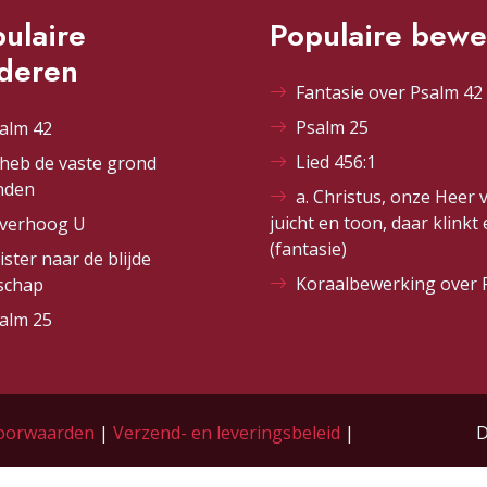
ulaire
Populaire bewe
ederen
Fantasie over Psalm 42 
Psalm 25
alm 42
Lied 456:1
 heb de vaste grond
nden
a. Christus, onze Heer 
juicht en toon, daar klinkt
 verhoog U
(fantasie)
ister naar de blijde
Koraalbewerking over 
schap
alm 25
oorwaarden
|
Verzend- en leveringsbeleid
|
D