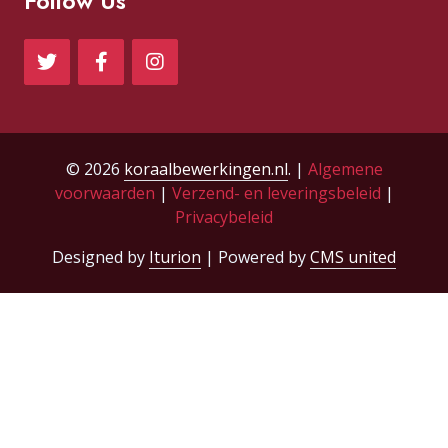
Follow Us
© 2026
koraalbewerkingen.nl
. |
Algemene
voorwaarden
|
Verzend- en leveringsbeleid
|
Privacybeleid
Designed by
Iturion
| Powered by
CMS united