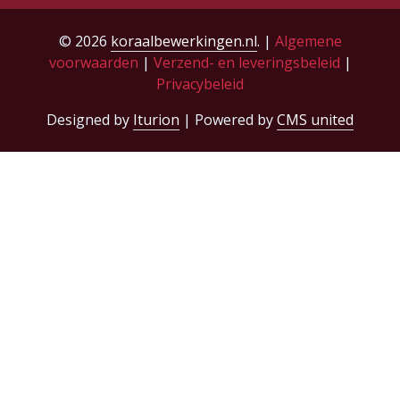
© 2026
koraalbewerkingen.nl
. |
Algemene
voorwaarden
|
Verzend- en leveringsbeleid
|
Privacybeleid
Designed by
Iturion
| Powered by
CMS united